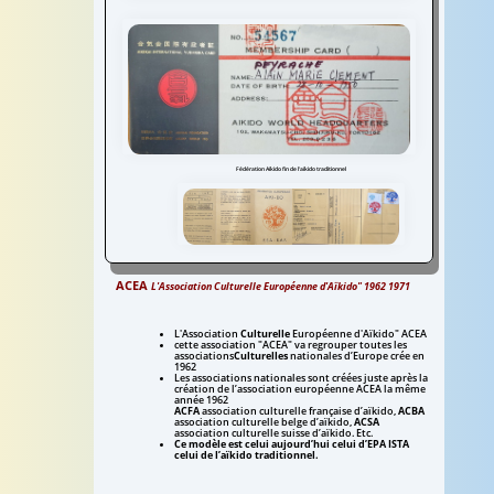
Aïkido associations
culturelles ACEA
Fukushidoin
le fonctionnement de l'aïkido traditionnel
Fédération Aïkido fin de l'aïkido traditionnel
Aïkido carte ceinture noire
de l'aïkikaï de Tokyo
le fonctionnement de l'aïkido traditionnel
ACEA
L'Association Culturelle Européenne d'Aïkido" 1962 1971
Fédération Aïkido
Fin de l'aïkido traditionnel
L'Association
Culturelle
Européenne d'Aïkido" ACEA
cette association "ACEA" va regrouper toutes les
associations
Culturelles
nationales d’Europe crée en
1962
Les associations nationales sont créées juste après la
création de l’association européenne ACEA la même
année 1962
ACFA
association culturelle française d’aïkido,
ACBA
association culturelle belge d’aïkido,
ACSA
association culturelle suisse d’aïkido. Etc.
Ce modèle est celui aujourd’hui celui d’EPA ISTA
celui de l’aïkido traditionnel.