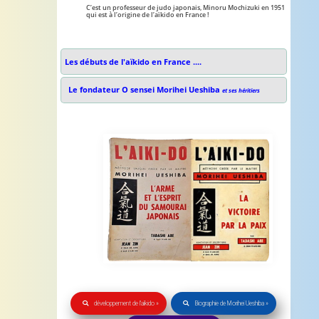
C’est un professeur de judo japonais, Minoru Mochizuki en 1951
qui est à l’origine de l’aïkido en France !
Les débuts de l'aïkido en France ....
Le fondateur O sensei Morihei Ueshiba
et ses héritiers
Les premiers livres
d'aïkido
développement de l'aïkido »
Biographie de Morihei Ueshiba »
Tadashi Abe et Jean Zin