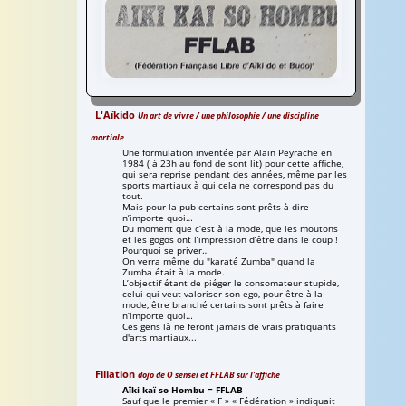
FFLAB
Fédération Française Libre d'Aïkido et de
Budo
FFLAB
L'Aïkido
Un art de vivre / une philosophie / une discipline
Fédération Française Libre d'Aïkido et de
martiale
Budo
Une formulation inventée par Alain Peyrache en
1984 ( à 23h au fond de sont lit) pour cette affiche,
qui sera reprise pendant des années, même par les
sports martiaux à qui cela ne correspond pas du
tout.
Mais pour la pub certains sont prêts à dire
n’importe quoi…
Du moment que c’est à la mode, que les moutons
et les gogos ont l’impression d’être dans le coup !
Pourquoi se priver…
On verra même du "karaté Zumba" quand la
Zumba était à la mode.
L’objectif étant de piéger le consomateur stupide,
celui qui veut valoriser son ego, pour être à la
mode, être branché certains sont prêts à faire
n’importe quoi…
Ces gens là ne feront jamais de vrais pratiquants
d'arts martiaux...
Filiation
dojo de O sensei et FFLAB sur l'affiche
Aïki kaï so Hombu = FFLAB
Sauf que le premier « F » « Fédération » indiquait