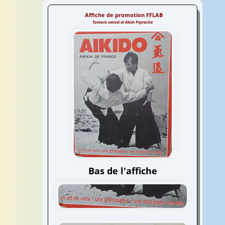
traditionel
traditionel
traditionel
Affiche de promotion FFLAB
Tamura sensei et Alain Peyrache
Bas de l'affiche
FFLAB
Fédération Française Libre
d'Aïkido et de Budo