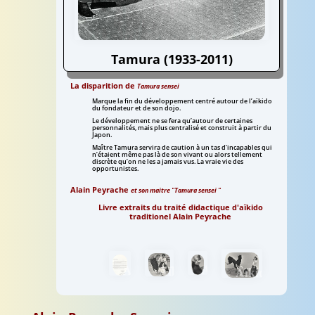
Tamura (1933-2011)
O Sensei et Tamura sensei
La disparition de
Tamura sensei
le fondateur et son élève
Marque la fin du développement centré autour de l’aïkido
du fondateur et de son dojo.
Le développement ne se fera qu’autour de certaines
personnalités, mais plus centralisé et construit à partir du
Japon.
Maître Tamura servira de caution à un tas d’incapables qui
n’étaient même pas là de son vivant ou alors tellement
discrète qu’on ne les a jamais vus. La vraie vie des
opportunistes.
Alain Peyrache
et son maitre "Tamura sensei "
Livre extraits du traité didactique d'aïkido
traditionel Alain Peyrache
Aïkido
Aïkido
Aïkido
Aïkido
livre
livre
livre
livre
traité
traité
traité
traité
didactique
didactique
didactique
didactique