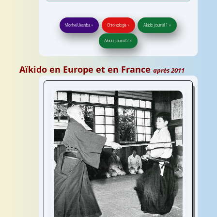
le travail des maitres japonais jusqu'en 1990
Morihei Ueshiba »
Chronologie »
Aikido journal 1 »
Aikido journal 2 »
Aïkido en Europe et en France
après 2011