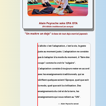
Alain Peyrache soke EPA ISTA
EPA Aïkido traditionnel (en europe)
Aïkido traditionnel
Alain Peyrache soke EPA ISTA
"Un maitre un dojo"
la base de tout dojo martial japonais
L’aïkido c'est l'adaptation, c'est la vie, le geste
juste au moment juste. L'adaptation ne consiste
pas à s’adapter à la mode du moment, à "faire des
coups" comme le croit le "vulgaire".
L’adaptation consiste à toujours rester en accord
avec les enseignements traditionnels, qui se
vérifient quelques soient l’époque, quel que soit
la mode, quel que soit la civilisation. Des
enseignements du ciel et de la terre, les
enseignements qui nous relient au "UN".
Alain Peyrache sensei