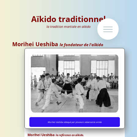
Aïkido traditionnel
la tradition martiale en aïkido
Morihei Ueshiba
le fondateur de l'aïkido
Aïkido
Morihei Ueshiba attaqué par plusieurs adversaires armés
Morihei Ueshiba le créateur et fondateur de
l'aïkido
Morihei Ueshiba
la reférence en aïkido.