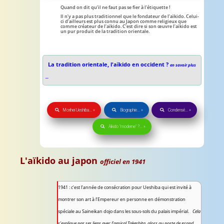
Quand on dit qu’il ne faut pas se fier à l’étiquette !
Il n’y a pas plus traditionnel que le fondateur de l’aïkido. Celui-
ci d’ailleurs est plus connu au Japon comme religieux que
comme créateur de l’aïkido. C’est dire si son œuvre l’aïkido est
un pur produit de la tradition orientale.
La tradition orientale, l'aïkido en occident ?
en savoir plus
...
Morihei Ueshiba... »
Biographie... »
Condensé... »
Aïkido "moderne" ?... »
L'aïkido au japon
officiel en 1941
1941 : c’est l’année de consécration pour Ueshiba qui est invité à
montrer son art à l’Empereur en personne en démonstration
spéciale au Saineikan dojo dans les sous-sols du palais impérial.
Cela
s’explique par ses liens avec l’amiral Takeshita, alors au poste de grand