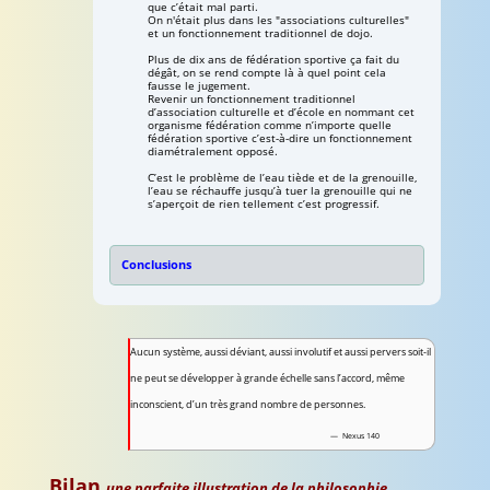
que c’était mal parti.
On n'était plus dans les "associations culturelles"
et un fonctionnement traditionnel de dojo.
Plus de dix ans de fédération sportive ça fait du
dégât, on se rend compte là à quel point cela
fausse le jugement.
Revenir un fonctionnement traditionnel
d’association culturelle et d’école en nommant cet
organisme fédération comme n’importe quelle
fédération sportive c’est-à-dire un fonctionnement
diamétralement opposé.
C’est le problème de l’eau tiède et de la grenouille,
l’eau se réchauffe jusqu’à tuer la grenouille qui ne
s’aperçoit de rien tellement c’est progressif.
Conclusions
Aucun système, aussi déviant, aussi involutif et aussi pervers soit-il
ne peut se développer à grande échelle sans l’accord, même
inconscient, d’un très grand nombre de personnes.
Nexus 140
Bilan
une parfaite illustration de la philosophie