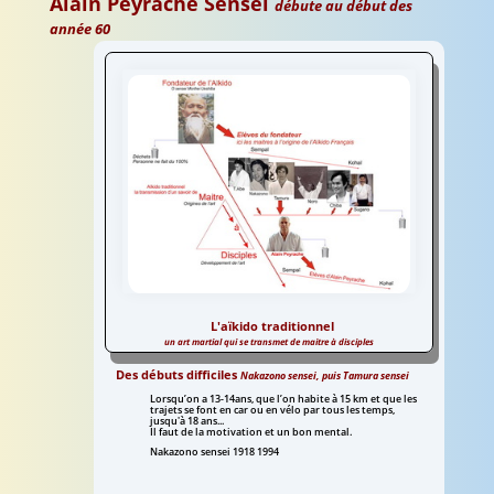
Alain Peyrache Sensei
d'aïkido
d'aïkido
d'aïkido
d'aïkido
débute au début des
traditionel
traditionel
traditionel
traditionel
année 60
L'aïkido traditionnel
Aïkido traditionnel
un art martial qui se transmet de maitre à disciples
la transmission d'un enseignement de
maitre à disciples
Des débuts difficiles
Nakazono sensei, puis Tamura sensei
Lorsqu’on a 13-14ans, que l’on habite à 15 km et que les
trajets se font en car ou en vélo par tous les temps,
jusqu'à 18 ans...
Il faut de la motivation et un bon mental.
Nakazono sensei 1918 1994