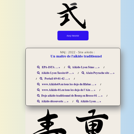
Kanji Reishiki
MAJ : 2022 - Site aikido :
Un maitre de l'aïkido traditionnel
EPA-ISTA … »
Aikido Lyon 5ème … »
Aikido Lyon Tassin 69 … »
Alain Peyrache site … »
Portail 69-01-42 … »
www.Aikido69.eu tous les dojo du Rhône … »
www.Aikido-01.eu tous les dojo de l'Ain … »
Dojo aikido traditionnel de Bourg en Bresse 01 … »
Aikido découverte … »
Aikido Lyon … »