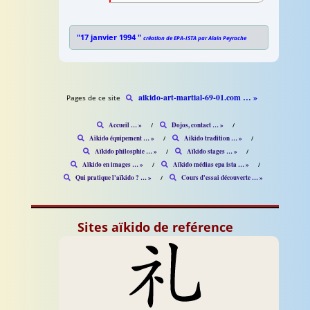
"17 janvier 1994 "
création de EPA-ISTA par Alain Peyrache
aikido-art-martial-69-01.com … »
Pages de ce site
Accueil … »
Dojos, contact … »
Aïkido équipement … »
Aikido tradition … »
Aïkido philosphie … »
Aïkido stages … »
Aïkido en images … »
Aïkido médias epa ista … »
Qui pratique l'aïkido ? … »
Cours d'essai découverte … »
Sites aïkido de reférence