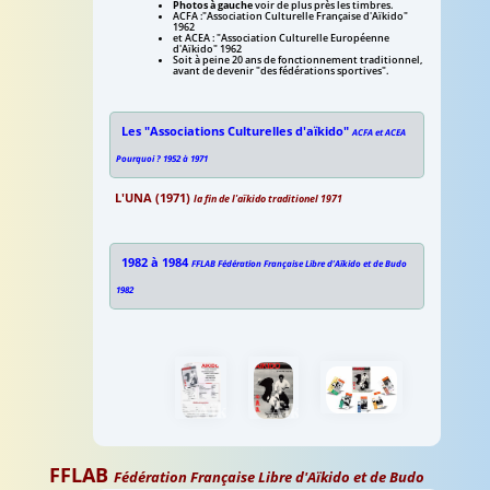
Photos à gauche
voir de plus près les timbres.
ACFA :"Association Culturelle Française d'Aïkido"
1962
et ACEA : "Association Culturelle Européenne
d'Aïkido" 1962
Soit à peine 20 ans de fonctionnement traditionnel,
avant de devenir "des fédérations sportives".
Les "Associations Culturelles d'aïkido"
ACFA et ACEA
Pourquoi ? 1952 à 1971
L'UNA (1971)
la fin de l'aïkido traditionel 1971
1982 à 1984
FFLAB Fédération Française Libre d’Aïkido et de Budo
1982
Aïkido
Aïkido
livre
livre
Aïkido
traité
traité
didactique
didactique
FFLAB
d'aïkido
Fédération Française Libre d'Aïkido et de Budo
d'aïkido
d'aïkido