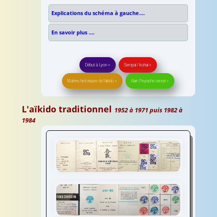
Explications du schéma à gauche....
En savoir plus ....
Début à Lyon »
Sempaï / kohai »
Maitres historiques de l'aïkido »
Alain Peyrache sensei »
L'aïkido traditionnel
1952 à 1971 puis 1982 à
1984
Aïkido association culturelles
ACFA ACEA
le fonctionnement de l'aïkido traditionnel