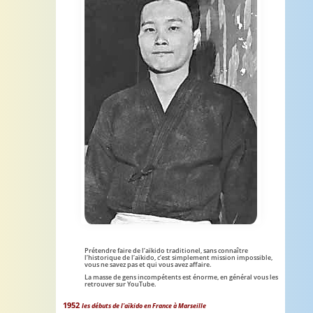
Aïkido traditionnel
Prétendre faire de l’aïkido traditionel, sans connaître
l’historique de l’aïkido, c’est simplement mission impossible,
Tadashi Abe sensei menkyo kaiden 1926-
vous ne savez pas et qui vous avez affaire.
1984
La masse de gens incompétents est énorme, en général vous les
retrouver sur YouTube.
1952
les débuts de l'aïkido en France à Marseille