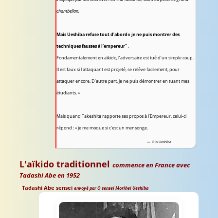
chambellan.
Mais Ueshiba refuse tout d’abord« je ne puis montrer des
techniques fausses à l’empereur"
.
Fondamentalement en aïkido, l’adversaire est tué d’un simple coup.
Il est faux si l’attaquant est projeté, se relève facilement, pour
attaquer encore. D’autre part, je ne puis démontrer en tuant mes
étudiants. »
Mais quand Takeshita rapporte ses propos à l’Empereur, celui-ci
répond : « je me moque si c’est un mensonge.
Bio Ueshiba
L'aïkido traditionnel
commence en France avec
Tadashi Abe en 1952
Tadashi Abe sensei
envoyé par O sensei Morihei Ueshiba